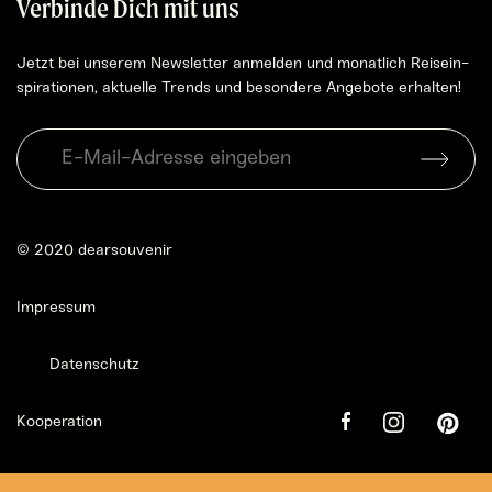
Verbinde Dich mit uns
Jetzt bei unse­rem News­let­ter anmel­den und monat­lich Rei­se­in­
spi­ra­tio­nen, aktu­el­le Trends und beson­de­re Ange­bo­te erhalten!
© 2020 dearsouvenir
Impressum
Datenschutz
Kooperation