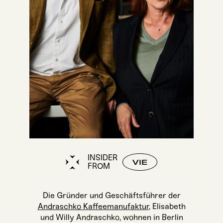
INSIDER
VIE
FROM
Die Grün­der und Geschäfts­füh­rer der
Andrasch­ko Kaf­fee­ma­nu­fak­tur
, Eli­sa­beth
und Wil­ly Andrasch­ko, woh­nen in Ber­lin