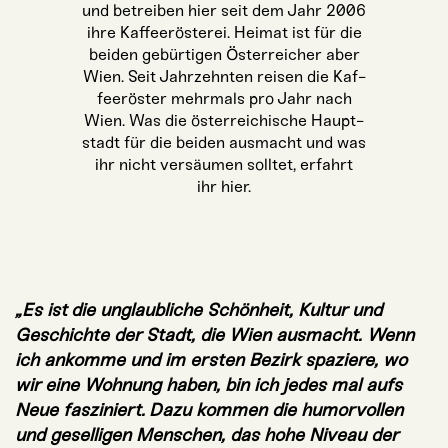
und betrei­ben hier seit dem Jahr 2006
ihre Kaf­fee­rös­te­rei.
Hei­mat ist für die
bei­den gebür­ti­gen Öster­rei­cher aber
Wien. Seit Jahr­zehn­ten rei­sen die Kaf­
fee­rös­ter mehr­mals pro Jahr nach
Wien. Was die öster­rei­chi­sche Haupt­
stadt für die bei­den aus­macht und was
ihr nicht ver­säu­men soll­tet, erfahrt
ihr hier.
„Es ist die unglaub­li­che Schön­heit, Kul­tur und
Geschich­te der Stadt, die Wien aus­macht. Wenn
ich ankom­me und im ers­ten Bezirk spa­zie­re, wo
wir eine Woh­nung haben, bin ich jedes mal aufs
Neue fas­zi­niert.
Dazu kom­men die humor­vol­len
und gesel­li­gen Men­schen, das hohe Niveau der