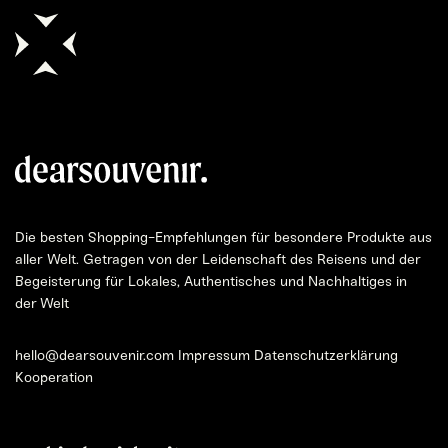
Die bes­ten Shop­ping-Emp­feh­lun­gen für beson­de­re Pro­duk­te aus
aller Welt. Getra­gen von der Lei­den­schaft des Rei­sens und der
Begeis­te­rung für Loka­les, Authen­ti­sches und Nach­hal­ti­ges in
der Welt
hello@dearsouvenir.com
Impressum
Datenschutzerklärung
Kooperation