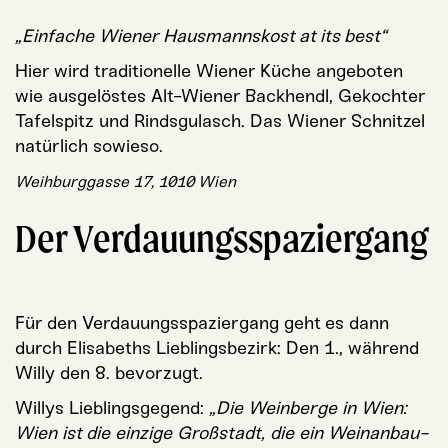
„Ein­fa­che Wie­ner Haus­manns­kost at its best“
Hier wird tra­di­tio­nel­le Wie­ner Küche ange­bo­ten
wie aus­ge­lös­tes Alt-Wie­ner Back­hendl, Gekoch­ter
Tafel­spitz und Rinds­gu­lasch. Das Wie­ner Schnit­zel
natür­lich sowieso.
Weih­burg­gas­se 17, 1010 Wien
Der Verdauungsspaziergang
Für den Ver­dau­ungs­spa­zier­gang geht es dann
durch Eli­sa­beths Lieb­lings­be­zirk: Den 1., wäh­rend
Wil­ly den 8. bevorzugt.
Wil­lys Lieb­lings­ge­gend:
„Die Wein­ber­ge in Wien:
Wien ist die ein­zi­ge Groß­stadt, die ein Wein­an­bau­