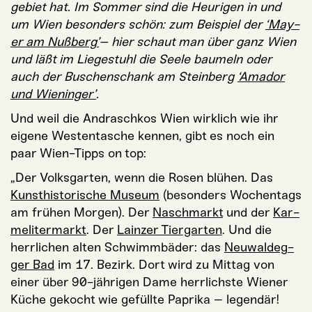
ge­biet hat. Im Som­mer sind die Heu­ri­gen in und
um Wien beson­ders schön: zum Bei­spiel d
er
‘May­
er am Nuß­berg’
– hier schaut man über ganz Wien
und läßt im Lie­ge­stuhl die See­le bau­meln oder
auch der Buschen­schank am Stein­berg
‘Ama­dor
und Wien­in­ger’
.
Und weil die Andrasch­kos Wien wirk­lich wie ihr
eige­ne Wes­ten­ta­sche ken­nen, gibt es noch ein
paar Wien-Tipps on top:
„Der Volks­gar­ten, wenn die Rosen blü­hen. Das
Kunst­his­to­ri­sche Muse­um
(beson­ders Wochen­tags
am frü­hen Mor­gen). Der
Nasch­markt
und der
Kar­
me­li­ter­markt
. Der
Lain­zer Tier­gar­ten
. Und die
herr­li­chen alten Schwimm­bä­der: das
Neu­wal­deg­
ger Bad
im 17. Bezirk. Dort wird zu Mit­tag von
einer über 90-jäh­ri­gen Dame herr­lichs­te Wie­ner
Küche gekocht wie gefüll­te Papri­ka – legen­där!