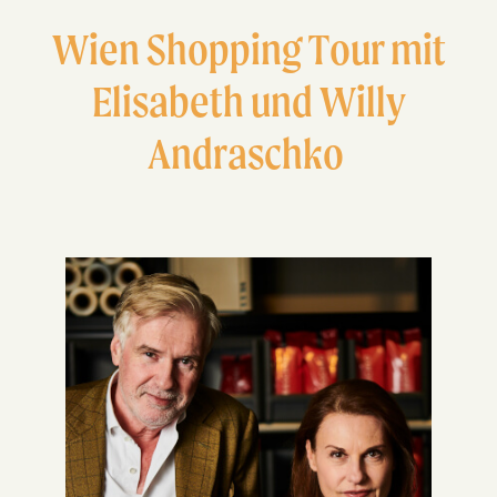
Wien Shop­ping Tour mit
Eli­sa­beth und Wil­ly
Andraschko