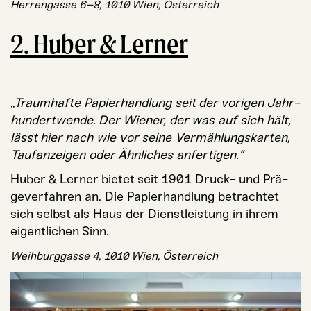
Her­ren­gas­se 6–8, 1010 Wien, Österreich
2. Huber & Lerner
„Traum­haf­te Papier­hand­lung seit der vori­gen Jahr­
hun­dert­wen­de. Der Wie­ner, der was auf sich hält,
lässt hier nach wie vor sei­ne Ver­mäh­lungs­kar­ten,
Tauf­an­zei­gen oder Ähn­li­ches anfertigen.“
Huber & Ler­ner bie­tet seit 1901 Druck- und Prä­
ge­ver­fah­ren an. Die Papier­hand­lung betrach­tet
sich selbst als Haus der Dienst­leis­tung in ihrem
eigent­li­chen Sinn.
Weih­burg­gas­se 4, 1010 Wien, Österreich