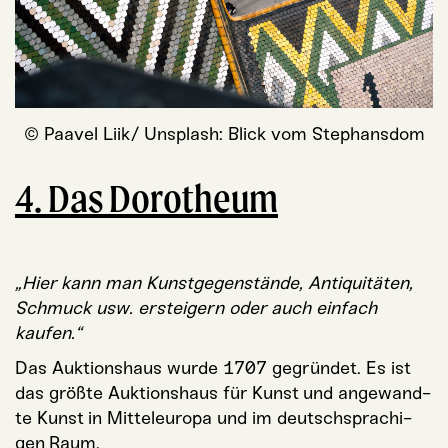
© Paa­vel Liik/ Unsplash: Blick vom Stephansdom
4. Das Dorotheum
„Hier kann man Kunst­ge­gen­stän­de, Anti­qui­tä­ten,
Schmuck usw. erstei­gern oder auch ein­fach
kaufen.“
Das Auk­ti­ons­haus wur­de 1707 gegrün­det. Es ist
das größ­te Auk­ti­ons­haus für Kunst und ange­wand­
te Kunst in Mit­tel­eu­ro­pa und im deutsch­spra­chi­
gen Raum.