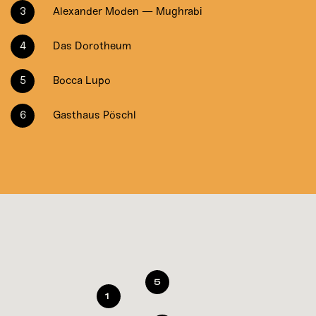
Alexander Moden — Mughrabi
Das Dorotheum
Bocca Lupo
Gasthaus Pöschl
5
5
1
1