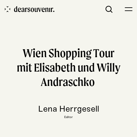
Wien Shop­ping Tour
mit Eli­sa­beth und Wil­ly
Andraschko
Lena Herrgesell
Editor