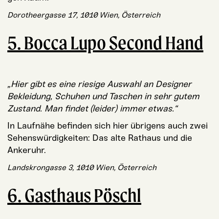
Doro­theer­gas­se 17, 1010 Wien, Österreich
5. Bocca Lupo Second Hand
„Hier gibt es eine rie­si­ge Aus­wahl an Desi­gner
Beklei­dung, Schu­hen und Taschen in sehr gutem
Zustand. Man fin­det (lei­der) immer etwas.“
In Lauf­nä­he befin­den sich hier übri­gens auch zwei
Sehens­wür­dig­kei­ten: Das alte Rat­haus und die
Ankeruhr.
Lands­kron­gas­se 3, 1010 Wien, Österreich
6. Gasthaus Pöschl