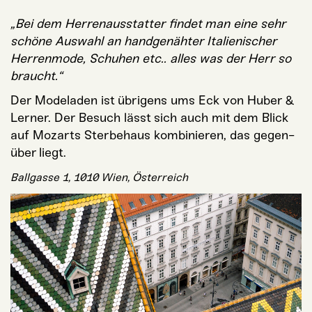
„Bei dem Her­ren­aus­stat­ter fin­det man eine sehr
schö­ne Aus­wahl an hand­ge­näh­ter Ita­lie­ni­scher
Her­ren­mo­de, Schu­hen etc.. alles was der Herr so
braucht.“
Der Mode­la­den ist übri­gens ums Eck von Huber &
Ler­ner. Der Besuch lässt sich auch mit dem Blick
auf Mozarts Ster­be­haus kom­bi­nie­ren, das gegen­
über liegt.
Ball­gas­se 1, 1010 Wien, Österreich