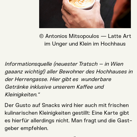
©
Anto­ni­os Mit­sopou­los — Lat­te Art
im Unger und Klein im Hochhaus
Infor­ma­ti­ons­quel­le (neu­es­ter Tratsch – in Wien
gaa­anz wich­tig!) aller Bewoh­ner des Hoch­hau­ses in
der Her­ren­gas­se. Hier gibt es wun­der­ba­re
Geträn­ke inklu­si­ve unse­rem Kaf­fee und
Kleinigkeiten.“
Der Gus­to auf Snacks wird hier auch mit fri­schen
kuli­na­ri­schen Klei­nig­kei­ten gestillt: Eine Kar­te gibt
es hier­für aller­dings nicht. Man fragt und die Gast­
ge­ber empfehlen.