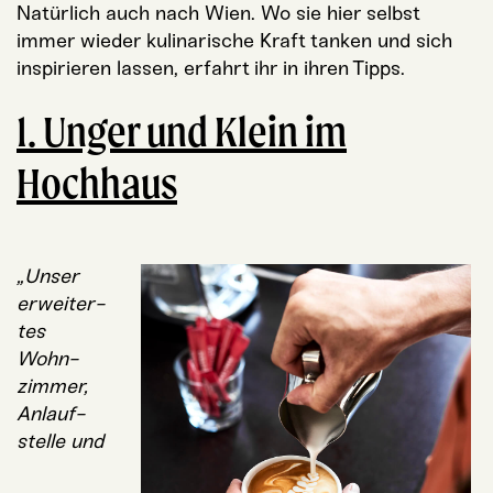
Natür­lich auch nach Wien. Wo sie hier selbst
immer wie­der kuli­na­ri­sche Kraft tan­ken und sich
inspi­rie­ren las­sen, erfahrt ihr in ihren Tipps.
1. Unger und Klein im
Hochhaus
„Unser
erwei­ter­
tes
Wohn­
zim­mer,
Anlauf­
stel­le und