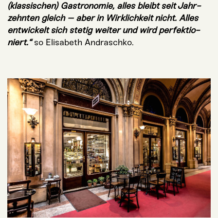
(klas­si­schen) Gas­tro­no­mie, alles bleibt seit Jahr­
zehn­ten gleich – aber in Wirk­lich­keit nicht. Alles
ent­wi­ckelt sich ste­tig wei­ter und wird per­fek­tio­
niert.“
so Eli­sa­beth Andraschko.