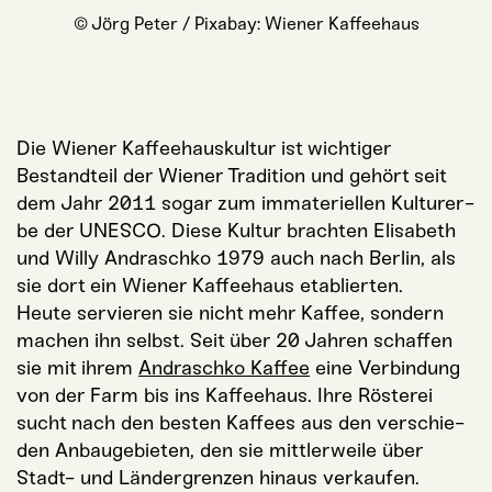
© Jörg Peter / Pixabay: Wie­ner Kaffeehaus
Die Wie­ner Kaf­fee­haus­kul­tur ist wich­ti­ger
Bestand­teil der Wie­ner Tra­di­ti­on und gehört seit
dem Jahr 2011 sogar zum imma­te­ri­el­len Kul­tur­er­
be der UNESCO. Die­se Kul­tur brach­ten Eli­sa­beth
und Wil­ly Andrasch­ko 1979 auch nach Ber­lin, als
sie dort ein Wie­ner Kaf­fee­haus etablierten.
Heu­te ser­vie­ren sie nicht mehr Kaf­fee, son­dern
machen ihn selbst. Seit über 20 Jah­ren schaf­fen
sie mit ihrem
Andrasch­ko Kaf­fee
eine Ver­bin­dung
von der Farm bis ins Kaf­fee­haus. Ihre Rös­te­rei
sucht nach den bes­ten Kaf­fees aus den ver­schie­
den Anbau­ge­bie­ten, den sie mitt­ler­wei­le über
Stadt- und Län­der­gren­zen hin­aus ver­kau­fen.