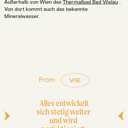
Außer­halb von Wien das
Ther­mal­bad Bad Vös­lau
.
Von dort kommt auch das bekann­te
Mineralwasser.
From
VIE
Alles ent­wi­ckelt
sich ste­tig weiter
und wird