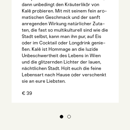
dann unbe­dingt den Kräu­ter­li­kör von
Kalê pro­bie­ren. Mit mit sei­nem fein aro­
ma­ti­schen Geschmack und der sanft
anre­gen­den Wir­kung natür­li­cher Zuta­
ten, die fast so mul­ti­kul­tu­rell sind wie die
Stadt selbst, kann man ihn pur, auf Eis
oder im Cock­tail oder Long­drink genie­
ßen. Kalê ist Hom­mage an die luzi­de
Unbe­schwert­heit des Lebens in Wien
und die glit­zern­den Lich­ter der lau­en,
nächt­li­chen Stadt. Holt euch die fei­ne
Lebens­art nach Hau­se oder ver­schenkt
sie an eure Liebsten.
€
39